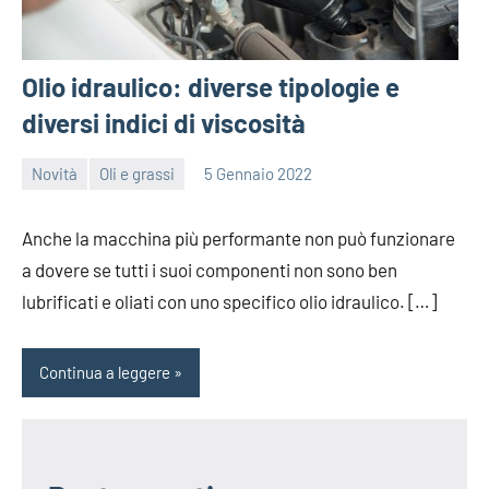
Olio idraulico: diverse tipologie e
diversi indici di viscosità
Novità
Oli e grassi
5 Gennaio 2022
Rufy23
Nessun
commento
Anche la macchina più performante non può funzionare
a dovere se tutti i suoi componenti non sono ben
lubrificati e oliati con uno specifico olio idraulico. […]
Continua a leggere