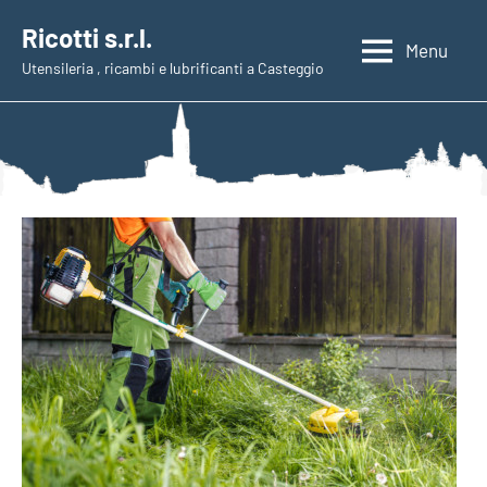
Vai
Ricotti s.r.l.
al
Menu
Utensileria , ricambi e lubrificanti a Casteggio
contenuto